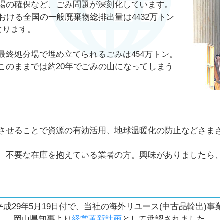
場の確保など、ごみ問題が深刻化しています。
おける全国の一般廃棄物総排出量は4432万トン
なります。
最終処分場で埋め立てられるごみは454万トン。
このままでは約20年でごみの山になってしまう
させることで資源の有効活用、地球温暖化の防止などさま
、不要な在庫を抱えている業者の方。興味がありましたら
平成29年5月19日付で、当社の海外リユース(中古品輸出)事
岡山県知事より
経営革新計画
として承認されました。